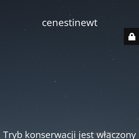
cenestinewt
Tryb konserwacji jest włączony