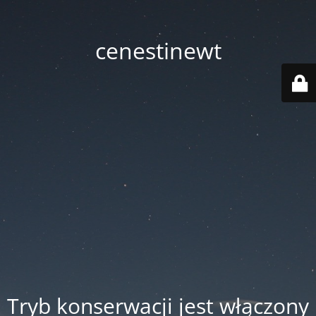
cenestinewt
Tryb konserwacji jest włączony