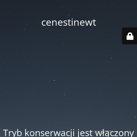
cenestinewt
Tryb konserwacji jest włączony