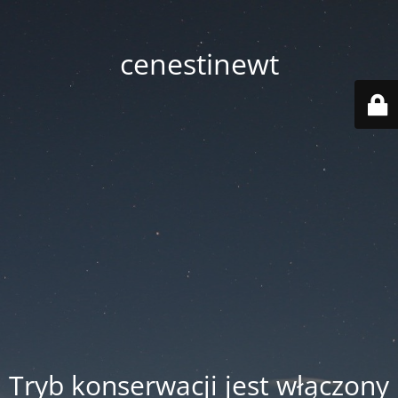
cenestinewt
Tryb konserwacji jest włączony