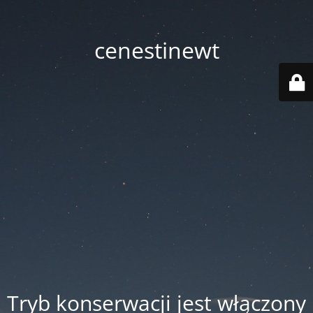
cenestinewt
Tryb konserwacji jest włączony