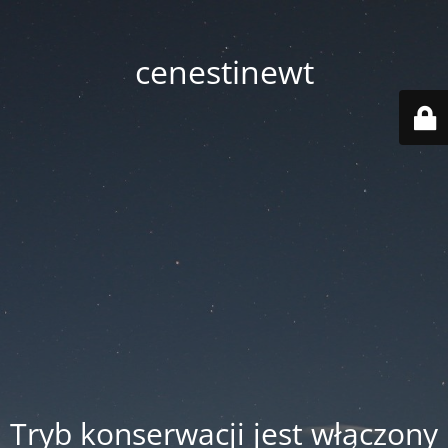
cenestinewt
Tryb konserwacji jest włączony