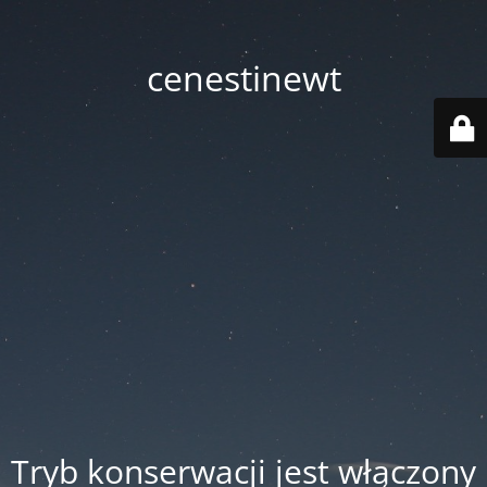
cenestinewt
Tryb konserwacji jest włączony