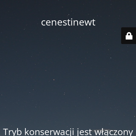
cenestinewt
Tryb konserwacji jest włączony