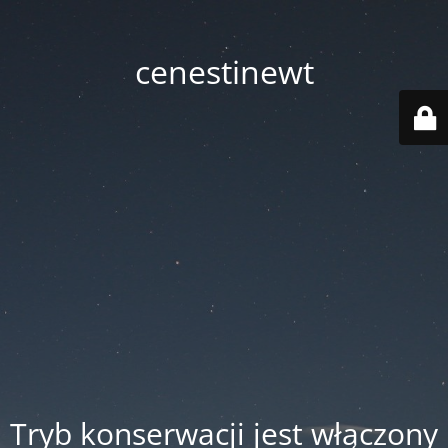
cenestinewt
Tryb konserwacji jest włączony