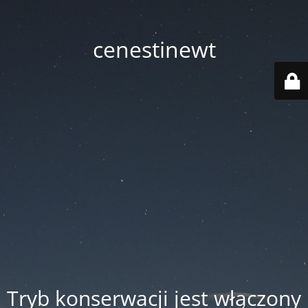
cenestinewt
Tryb konserwacji jest włączony