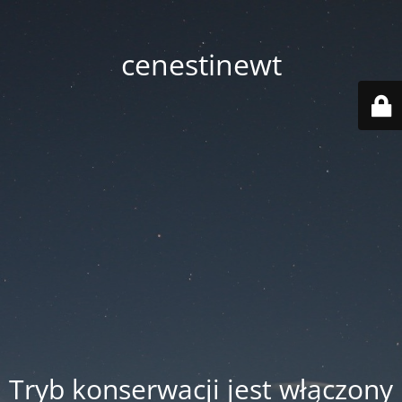
cenestinewt
Tryb konserwacji jest włączony