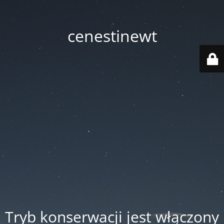
cenestinewt
Tryb konserwacji jest włączony